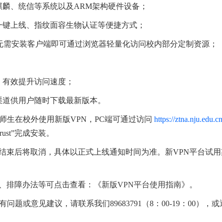
u、麒麟、统信等系统以及ARM架构硬件设备；
一键上线、指纹面容生物认证等便捷方式；
用户无需安装客户端即可通过浏览器轻量化访问校内部分定制资源；
；
，有效提升访问速度；
渠道供用户随时下载最新版本。
师生在校外使用新版VPN，PC端可通过访问
https://ztna.nju.edu.c
ust”完成安装。
结束后将取消，具体以正式上线通知时间为准。新VPN平台试用
、排障办法等可点击查看：《
新版VPN平台使用指南
》。
问题或意见建议，请联系我们89683791（8：00-19：00）